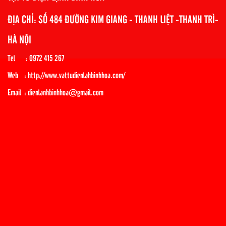
ĐỊA CHỈ: SỐ 484 ĐƯỜNG KIM GIANG - THANH LIỆT -THANH TRÌ-
HÀ NỘI
Tel : 0972 415 267
Web : http://www.vattudienlahbinhhoa.com/
Email : dienlanhbinhhoa@gmail.com