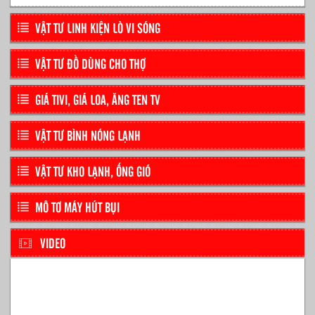
VẬT TƯ LINH KIỆN LÒ VI SÓNG
VẬT TƯ ĐỒ DÙNG CHO THỢ
GIÁ TIVI, GIÁ LOA, ĂNG TEN TV
VẬT TƯ BÌNH NÓNG LẠNH
VẬT TƯ KHO LẠNH, ỐNG GIÓ
MÔ TƠ MÁY HÚT BỤI
VIDEO