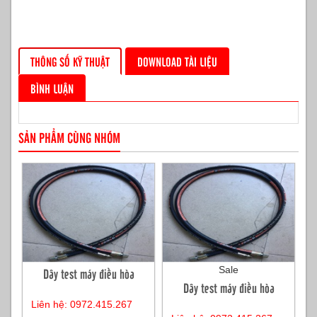
THÔNG SỐ KỸ THUẬT
DOWNLOAD TÀI LIỆU
BÌNH LUẬN
SẢN PHẨM CÙNG NHÓM
Sale
Dây test máy điều hòa
Dây test máy điều hòa
Liên hệ: 0972.415.267