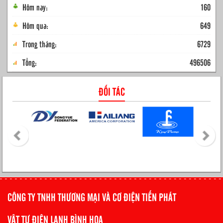
Hôm nay:
160
Hôm qua:
649
Trong tháng:
6729
Tổng:
496506
ĐỐI TÁC
CÔNG TY TNHH THƯƠNG MẠI VÀ CƠ ĐIỆN TIẾN PHÁT
VẬT TƯ ĐIỆN LẠNH BÌNH HOA