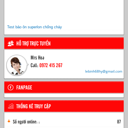
Test bảo ôn superlon chống cháy
HỖ TRỢ TRỰC TUYẾN
Mrs Hoa
Call:
0972 415 267
lebinh68hy@gmail.com
FANPAGE
THỐNG KÊ TRUY CẬP
Số người online: :
87