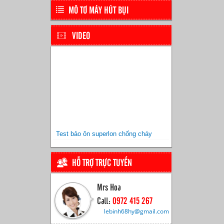
MÔ TƠ MÁY HÚT BỤI
VIDEO
Test bảo ôn superlon chống cháy
HỖ TRỢ TRỰC TUYẾN
Mrs Hoa
Call:
0972 415 267
lebinh68hy@gmail.com