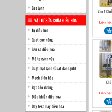
Gas lạnh
Van 1 Chi
VẬT TƯ SỬA CHỮA ĐIỀU HÒA
Liên hệ
Tụ điều hòa
Quạt cục nóng
Sen sơ điều hòa
Mô tơ cánh vẫy
Quạt mặt lạnh (Quạt dàn lạnh)
Mạch điều hòa
Khử 
Bạt bảo dưỡng
Liên hệ
Điều khiển điều hòa
Dây test máy điều hòa