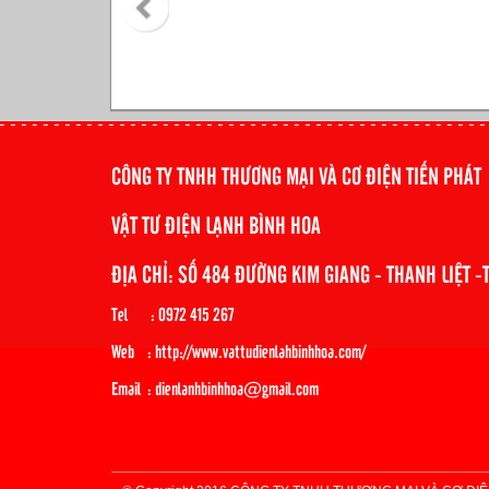
CÔNG TY TNHH THƯƠNG MẠI VÀ CƠ ĐIỆN TIẾN PHÁT
VẬT TƯ ĐIỆN LẠNH BÌNH HOA
ĐỊA CHỈ: SỐ 484 ĐƯỜNG KIM GIANG - THANH LIỆT -
Tel : 0972 415 267
Web : http://www.vattudienlahbinhhoa.com/
Email : dienlanhbinhhoa@gmail.com