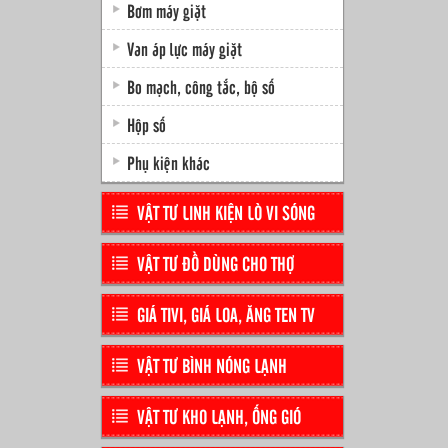
Bơm máy giặt
Van áp lực máy giặt
Bo mạch, công tắc, bộ số
Hộp số
Phụ kiện khác
VẬT TƯ LINH KIỆN LÒ VI SÓNG
VẬT TƯ ĐỒ DÙNG CHO THỢ
GIÁ TIVI, GIÁ LOA, ĂNG TEN TV
VẬT TƯ BÌNH NÓNG LẠNH
VẬT TƯ KHO LẠNH, ỐNG GIÓ