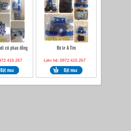
mới có phao đồng
Rơ le A Tím
0972.415.267
Liên hệ: 0972.415.267