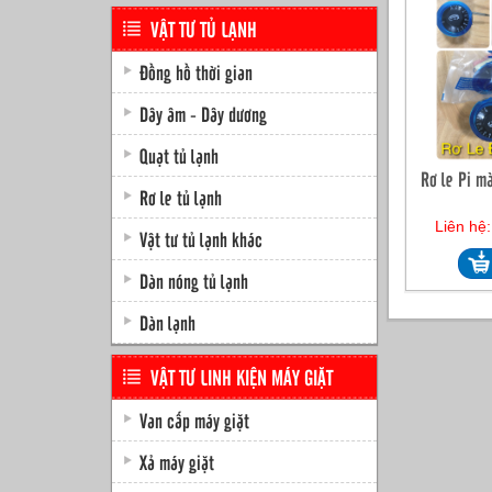
VẬT TƯ TỦ LẠNH
Đồng hồ thời gian
Dây âm - Dây dương
Quạt tủ lạnh
Rơ le Pi m
Rơ le tủ lạnh
Liên hệ
Vật tư tủ lạnh khác
Dàn nóng tủ lạnh
Dàn lạnh
VẬT TƯ LINH KIỆN MÁY GIẶT
Van cấp máy giặt
Xả máy giặt