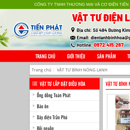
CÔNG TY TNHH THƯƠNG MẠI VÀ CƠ ĐIỆN TIẾN
TRANG CHỦ
GIỚI THIỆU
SẢN PHẨM
T
Trang chủ
VẬT TƯ BÌNH NÓNG LẠNH
VẬT TƯ LẮP ĐẶT ĐIỀU HÒA
VẬT TƯ BÌNH
Ống đồng Toàn Phát
Bảo ôn
Dây điện Trần Phú
Đổi nguồn