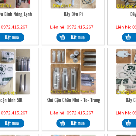
ều Bình Nóng Lạnh
Dây Đèn Pi
Dâ
: 0972.415.267
Liên hệ: 0972.415.267
Liên hệ: 
cặn bình 50l
Khử Cặn Chân Nhỏ - To- Trung
Dây C
: 0972.415.267
Liên hệ: 0972.415.267
Liên hệ: 