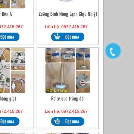
y Đèn A
Zoăng Bình Nóng Lạnh Chịu Nhiệt
0972.415.267
Liên hệ: 0972.415.267
hống giật
Rơ le que trắng dài
0972.415.267
Liên hệ: 0972.415.267