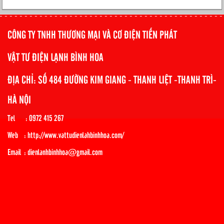
CÔNG TY TNHH THƯƠNG MẠI VÀ CƠ ĐIỆN TIẾN PHÁT
VẬT TƯ ĐIỆN LẠNH BÌNH HOA
ĐỊA CHỈ: SỐ 484 ĐƯỜNG KIM GIANG - THANH LIỆT -THANH TRÌ-
HÀ NỘI
Tel : 0972 415 267
Web : http://www.vattudienlahbinhhoa.com/
Email : dienlanhbinhhoa@gmail.com