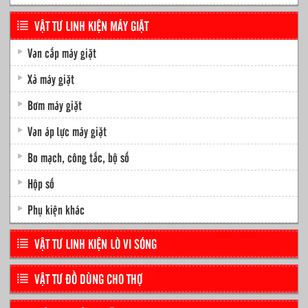
VẬT TƯ LINH KIỆN MÁY GIẶT
Van cấp máy giặt
Xả máy giặt
Bơm máy giặt
Van áp lực máy giặt
Bo mạch, công tắc, bộ số
Hộp số
Phụ kiện khác
VẬT TƯ LINH KIỆN LÒ VI SÓNG
VẬT TƯ ĐỒ DÙNG CHO THỢ