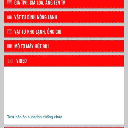
GIÁ TIVI, GIÁ LOA, ĂNG TEN TV
VẬT TƯ BÌNH NÓNG LẠNH
VẬT TƯ KHO LẠNH, ỐNG GIÓ
MÔ TƠ MÁY HÚT BỤI
VIDEO
Test bảo ôn superlon chống cháy