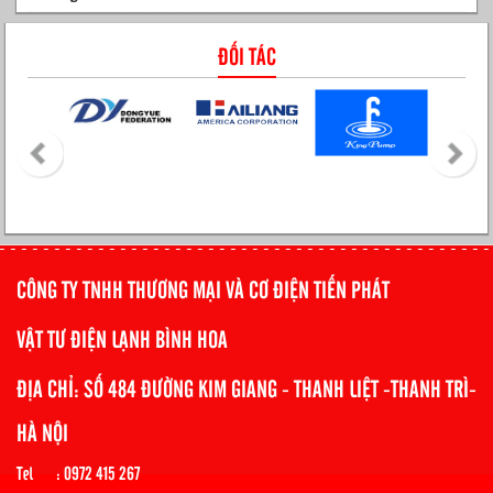
ĐỐI TÁC
CÔNG TY TNHH THƯƠNG MẠI VÀ CƠ ĐIỆN TIẾN PHÁT
VẬT TƯ ĐIỆN LẠNH BÌNH HOA
ĐỊA CHỈ: SỐ 484 ĐƯỜNG KIM GIANG - THANH LIỆT -THANH TRÌ-
HÀ NỘI
Tel : 0972 415 267