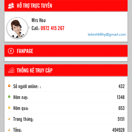
HỖ TRỢ TRỰC TUYẾN
Mrs Hoa
Call:
0972 415 267
lebinh68hy@gmail.com
FANPAGE
THỐNG KÊ TRUY CẬP
Số người online: :
432
Hôm nay:
1348
Hôm qua:
653
Trong tháng:
5151
Tổng:
494928