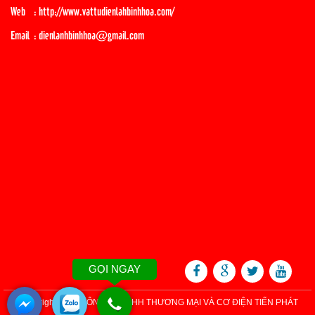
Web : http://www.vattudienlahbinhhoa.com/
Email : dienlanhbinhhoa@gmail.com
GỌI NGAY
© Copyright 2016 CÔNG TY TNHH THƯƠNG MẠI VÀ CƠ ĐIỆN TIẾN PHÁT