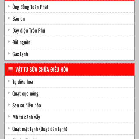
Ống đồng Toàn Phát
Bảo ôn
Dây điện Trần Phú
Đổi nguồn
Gas lạnh
VẬT TƯ SỬA CHỮA ĐIỀU HÒA
Tụ điều hòa
Quạt cục nóng
Sen sơ điều hòa
Mô tơ cánh vẫy
Quạt mặt lạnh (Quạt dàn lạnh)