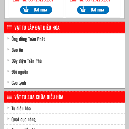
Liên hệ: 0972.415.267
Liên hệ: 0972.415.267
VẬT TƯ LẮP ĐẶT ĐIỀU HÒA
Ống đồng Toàn Phát
Bảo ôn
Dây điện Trần Phú
Đổi nguồn
Gas lạnh
VẬT TƯ SỬA CHỮA ĐIỀU HÒA
Tụ điều hòa
Quạt cục nóng