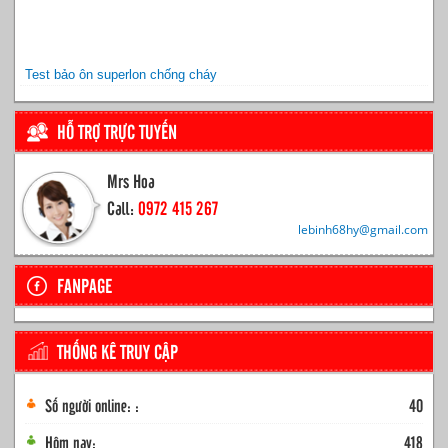
Test bảo ôn superlon chống cháy
HỖ TRỢ TRỰC TUYẾN
Mrs Hoa
Call:
0972 415 267
lebinh68hy@gmail.com
FANPAGE
THỐNG KÊ TRUY CẬP
Số người online: :
40
Hôm nay:
418