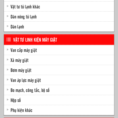
Vật tư tủ lạnh khác
Dàn nóng tủ lạnh
Dàn lạnh
VẬT TƯ LINH KIỆN MÁY GIẶT
Van cấp máy giặt
Xả máy giặt
Bơm máy giặt
Van áp lực máy giặt
Bo mạch, công tắc, bộ số
Hộp số
Phụ kiện khác