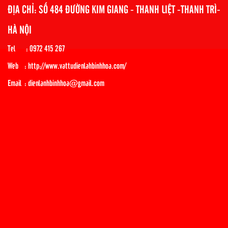
ĐỊA CHỈ: SỐ 484 ĐƯỜNG KIM GIANG - THANH LIỆT -THANH TRÌ-
HÀ NỘI
Tel : 0972 415 267
Web : http://www.vattudienlahbinhhoa.com/
Email : dienlanhbinhhoa@gmail.com