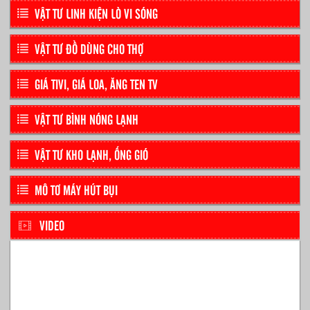
VẬT TƯ LINH KIỆN LÒ VI SÓNG
VẬT TƯ ĐỒ DÙNG CHO THỢ
GIÁ TIVI, GIÁ LOA, ĂNG TEN TV
VẬT TƯ BÌNH NÓNG LẠNH
VẬT TƯ KHO LẠNH, ỐNG GIÓ
MÔ TƠ MÁY HÚT BỤI
VIDEO