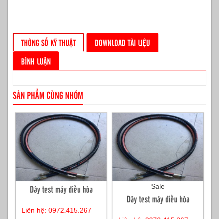
THÔNG SỐ KỸ THUẬT
DOWNLOAD TÀI LIỆU
BÌNH LUẬN
SẢN PHẨM CÙNG NHÓM
Sale
Dây test máy điều hòa
Dây test máy điều hòa
Liên hệ: 0972.415.267