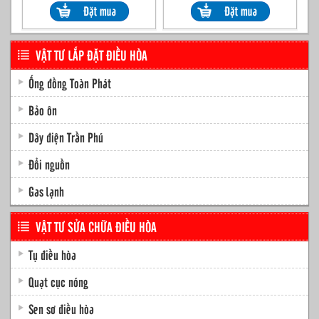
VẬT TƯ LẮP ĐẶT ĐIỀU HÒA
Ống đồng Toàn Phát
Bảo ôn
Dây điện Trần Phú
Đổi nguồn
Gas lạnh
VẬT TƯ SỬA CHỮA ĐIỀU HÒA
Tụ điều hòa
Quạt cục nóng
Sen sơ điều hòa