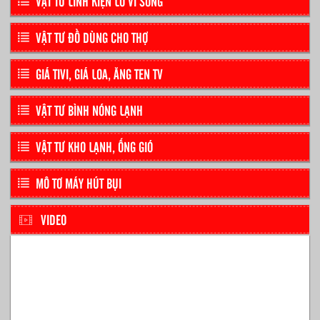
VẬT TƯ LINH KIỆN LÒ VI SÓNG
VẬT TƯ ĐỒ DÙNG CHO THỢ
GIÁ TIVI, GIÁ LOA, ĂNG TEN TV
VẬT TƯ BÌNH NÓNG LẠNH
VẬT TƯ KHO LẠNH, ỐNG GIÓ
MÔ TƠ MÁY HÚT BỤI
VIDEO