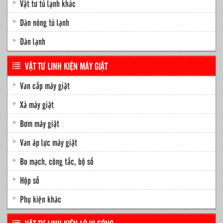
Vật tư tủ lạnh khác
Dàn nóng tủ lạnh
Dàn lạnh
VẬT TƯ LINH KIỆN MÁY GIẶT
Van cấp máy giặt
Xả máy giặt
Bơm máy giặt
Van áp lực máy giặt
Bo mạch, công tắc, bộ số
Hộp số
Phụ kiện khác