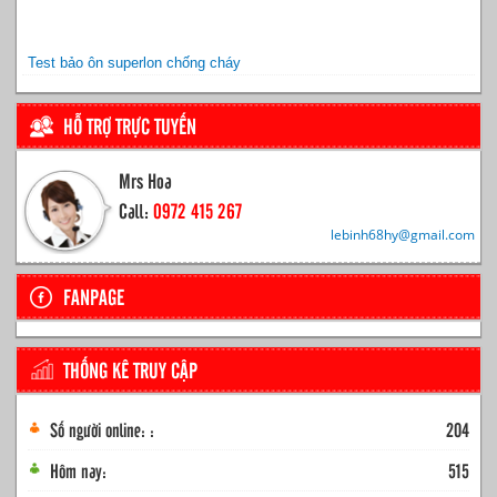
Test bảo ôn superlon chống cháy
HỖ TRỢ TRỰC TUYẾN
Mrs Hoa
Call:
0972 415 267
lebinh68hy@gmail.com
FANPAGE
THỐNG KÊ TRUY CẬP
Số người online: :
204
Hôm nay:
515