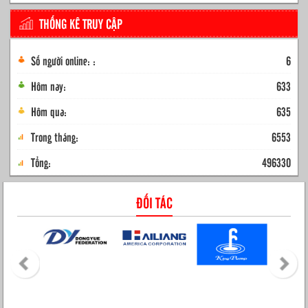
THỐNG KÊ TRUY CẬP
Số người online: :
6
Hôm nay:
633
Hôm qua:
635
Trong tháng:
6553
Tổng:
496330
ĐỐI TÁC