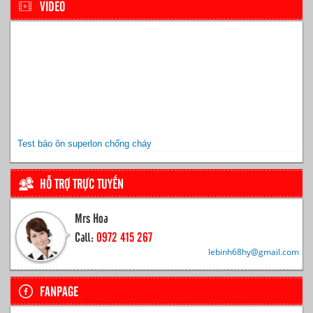
VIDEO
Test bảo ôn superlon chống cháy
HỖ TRỢ TRỰC TUYẾN
Mrs Hoa
Call:
0972 415 267
lebinh68hy@gmail.com
FANPAGE