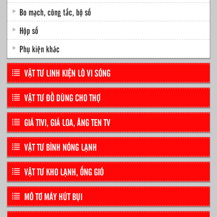
Bo mạch, công tắc, bộ số
Hộp số
Phụ kiện khác
VẬT TƯ LINH KIỆN LÒ VI SÓNG
VẬT TƯ ĐỒ DÙNG CHO THỢ
GIÁ TIVI, GIÁ LOA, ĂNG TEN TV
VẬT TƯ BÌNH NÓNG LẠNH
VẬT TƯ KHO LẠNH, ỐNG GIÓ
MÔ TƠ MÁY HÚT BỤI