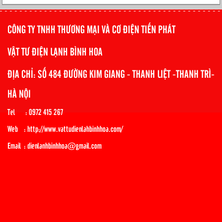
CÔNG TY TNHH THƯƠNG MẠI VÀ CƠ ĐIỆN TIẾN PHÁT
VẬT TƯ ĐIỆN LẠNH BÌNH HOA
ĐỊA CHỈ: SỐ 484 ĐƯỜNG KIM GIANG - THANH LIỆT -THANH TRÌ-
HÀ NỘI
Tel : 0972 415 267
Web : http://www.vattudienlahbinhhoa.com/
Email : dienlanhbinhhoa@gmail.com