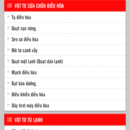
VẬT TƯ SỬA CHỮA ĐIỀU HÒA
Tụ điều hòa
Quạt cục nóng
Sen sơ điều hòa
Mô tơ cánh vẫy
Quạt mặt lạnh (Quạt dàn lạnh)
Mạch điều hòa
Bạt bảo dưỡng
Điều khiển điều hòa
Dây test máy điều hòa
VẬT TƯ TỦ LẠNH