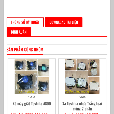
THÔNG SỐ KỸ THUẬT
DOWNLOAD TÀI LIỆU
BÌNH LUẬN
SẢN PHẨM CÙNG NHÓM
Sale
Sale
Xả máy giặt Toshiba A800
Xả Toshiba nhựa Trắng loại
mỏng 2 chân