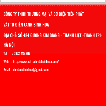
CÔNG TY TNHH THƯƠNG MẠI VÀ CƠ ĐIỆN TIẾN PHÁT
VẬT TƯ ĐIỆN LẠNH BÌNH HOA
ĐỊA CHỈ: SỐ 484 ĐƯỜNG KIM GIANG - THANH LIỆT -THANH TRÌ-
HÀ NỘI
Tel : 0972 415 267
Web : http://www.vattudienlahbinhhoa.com/
Email : dienlanhbinhhoa@gmail.com