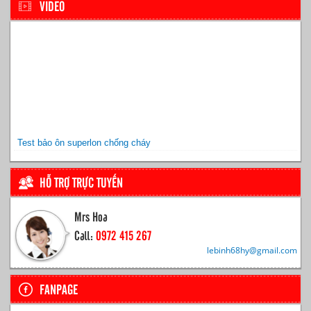
VIDEO
Test bảo ôn superlon chống cháy
HỖ TRỢ TRỰC TUYẾN
Mrs Hoa
Call:
0972 415 267
lebinh68hy@gmail.com
FANPAGE