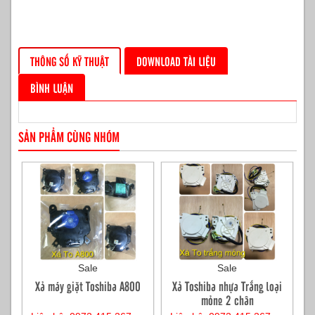
THÔNG SỐ KỸ THUẬT
DOWNLOAD TÀI LIỆU
BÌNH LUẬN
SẢN PHẨM CÙNG NHÓM
Sale
Sale
Xả máy giặt Toshiba A800
Xả Toshiba nhựa Trắng loại
mỏng 2 chân