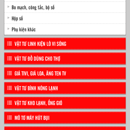
Bo mạch, công tắc, bộ số
Hộp số
Phụ kiện khác
VẬT TƯ LINH KIỆN LÒ VI SÓNG
VẬT TƯ ĐỒ DÙNG CHO THỢ
GIÁ TIVI, GIÁ LOA, ĂNG TEN TV
VẬT TƯ BÌNH NÓNG LẠNH
VẬT TƯ KHO LẠNH, ỐNG GIÓ
MÔ TƠ MÁY HÚT BỤI