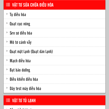
VẬT TƯ SỬA CHỮA ĐIỀU HÒA
Tụ điều hòa
Quạt cục nóng
Sen sơ điều hòa
Mô tơ cánh vẫy
Quạt mặt lạnh (Quạt dàn lạnh)
Mạch điều hòa
Bạt bảo dưỡng
Điều khiển điều hòa
Dây test máy điều hòa
VẬT TƯ TỦ LẠNH