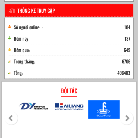
THỐNG KÊ TRUY CẬP
Số người online: :
104
Hôm nay:
137
Hôm qua:
649
Trong tháng:
6706
Tổng:
496483
ĐỐI TÁC