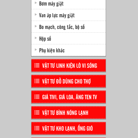
Bơm máy giặt
Van áp lực máy giặt
Bo mạch, công tắc, bộ số
Hộp số
Phụ kiện khác
VẬT TƯ LINH KIỆN LÒ VI SÓNG
VẬT TƯ ĐỒ DÙNG CHO THỢ
GIÁ TIVI, GIÁ LOA, ĂNG TEN TV
VẬT TƯ BÌNH NÓNG LẠNH
VẬT TƯ KHO LẠNH, ỐNG GIÓ