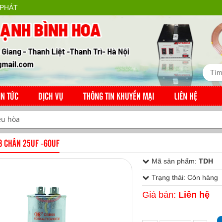
 PHÁT
IN TỨC
DỊCH VỤ
THÔNG TIN KHUYẾN MẠI
LIÊN HỆ
ều hòa
 3 CHÂN 25UF -60UF
Mã sản phẩm:
TDH
Trạng thái: Còn hàng
Giá bán:
Liên hệ