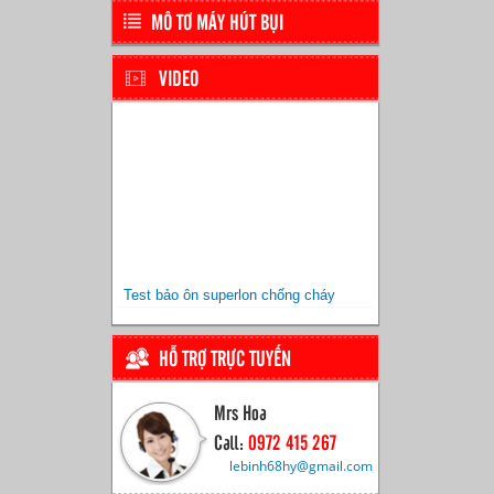
MÔ TƠ MÁY HÚT BỤI
VIDEO
Test bảo ôn superlon chống cháy
HỖ TRỢ TRỰC TUYẾN
Mrs Hoa
Call:
0972 415 267
lebinh68hy@gmail.com