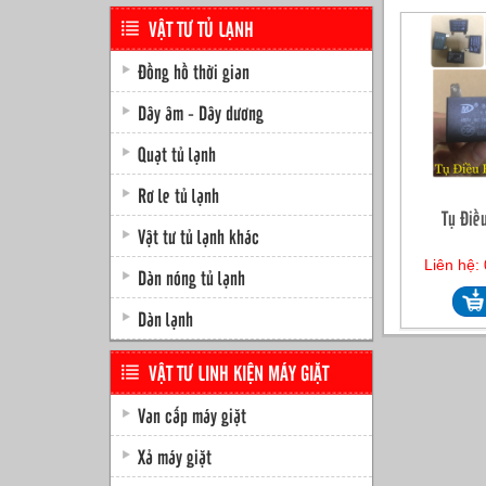
VẬT TƯ TỦ LẠNH
Đồng hồ thời gian
Dây âm - Dây dương
Quạt tủ lạnh
Rơ le tủ lạnh
Tụ Điề
Vật tư tủ lạnh khác
Liên hệ:
Dàn nóng tủ lạnh
Dàn lạnh
VẬT TƯ LINH KIỆN MÁY GIẶT
Van cấp máy giặt
Xả máy giặt