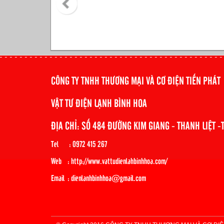
CÔNG TY TNHH THƯƠNG MẠI VÀ CƠ ĐIỆN TIẾN PHÁT
VẬT TƯ ĐIỆN LẠNH BÌNH HOA
ĐỊA CHỈ: SỐ 484 ĐƯỜNG KIM GIANG - THANH LIỆT -
Tel : 0972 415 267
Web : http://www.vattudienlahbinhhoa.com/
Email : dienlanhbinhhoa@gmail.com