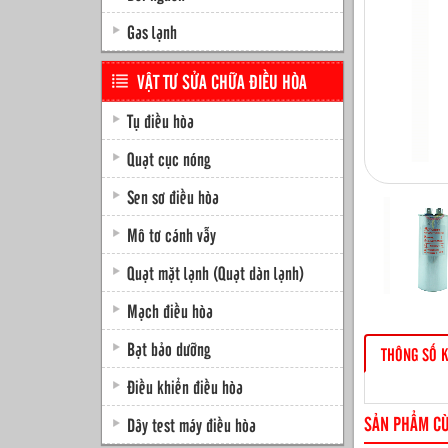
Gas lạnh
VẬT TƯ SỬA CHỮA ĐIỀU HÒA
Tụ điều hòa
Quạt cục nóng
Sen sơ điều hòa
Mô tơ cánh vẫy
Quạt mặt lạnh (Quạt dàn lạnh)
Mạch điều hòa
Bạt bảo dưỡng
THÔNG SỐ K
Điều khiển điều hòa
SẢN PHẨM C
Dây test máy điều hòa