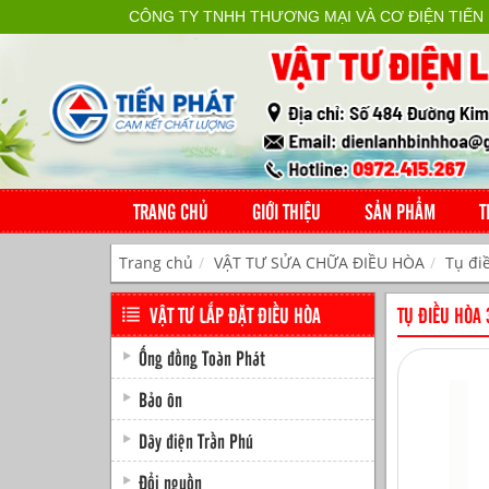
CÔNG TY TNHH THƯƠNG MẠI VÀ CƠ ĐIỆN TIẾN
TRANG CHỦ
GIỚI THIỆU
SẢN PHẨM
T
Trang chủ
VẬT TƯ SỬA CHỮA ĐIỀU HÒA
Tụ đi
VẬT TƯ LẮP ĐẶT ĐIỀU HÒA
TỤ ĐIỀU HÒA
Ống đồng Toàn Phát
Bảo ôn
Dây điện Trần Phú
Đổi nguồn