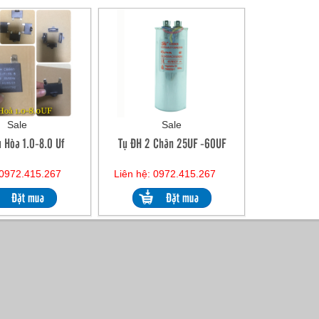
Sale
Sale
u Hòa 1.0-8.0 Uf
Tụ ĐH 2 Chân 25UF -60UF
 0972.415.267
Liên hệ: 0972.415.267