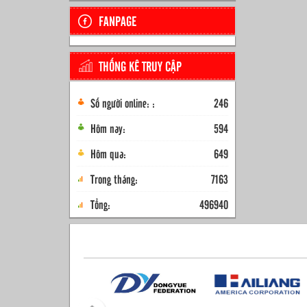
FANPAGE
THỐNG KÊ TRUY CẬP
Số người online: :
246
Hôm nay:
594
Hôm qua:
649
Trong tháng:
7163
Tổng:
496940