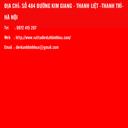
ĐỊA CHỈ: SỐ 484 ĐƯỜNG KIM GIANG - THANH LIỆT -THANH TRÌ-
HÀ NỘI
Tel : 0972 415 267
Web : http://www.vattudienlahbinhhoa.com/
Email : dienlanhbinhhoa@gmail.com