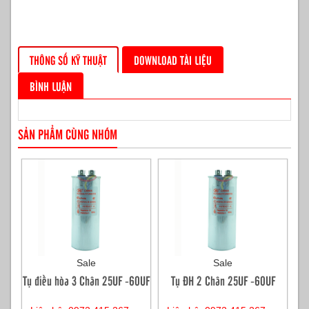
THÔNG SỐ KỸ THUẬT
DOWNLOAD TÀI LIỆU
BÌNH LUẬN
SẢN PHẨM CÙNG NHÓM
Sale
Sale
Tụ điều hòa 3 Chân 25UF -60UF
Tụ ĐH 2 Chân 25UF -60UF