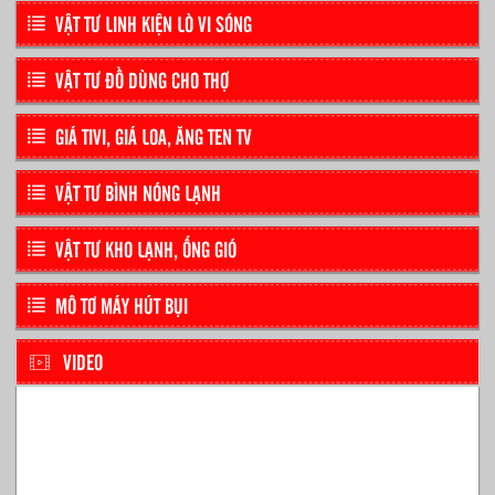
VẬT TƯ LINH KIỆN LÒ VI SÓNG
VẬT TƯ ĐỒ DÙNG CHO THỢ
GIÁ TIVI, GIÁ LOA, ĂNG TEN TV
VẬT TƯ BÌNH NÓNG LẠNH
VẬT TƯ KHO LẠNH, ỐNG GIÓ
MÔ TƠ MÁY HÚT BỤI
VIDEO