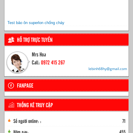
Test bảo ôn superlon chống cháy
HỖ TRỢ TRỰC TUYẾN
Mrs Hoa
Call:
0972 415 267
lebinh68hy@gmail.com
FANPAGE
THỐNG KÊ TRUY CẬP
Số người online: :
71
Hôm nay:
455