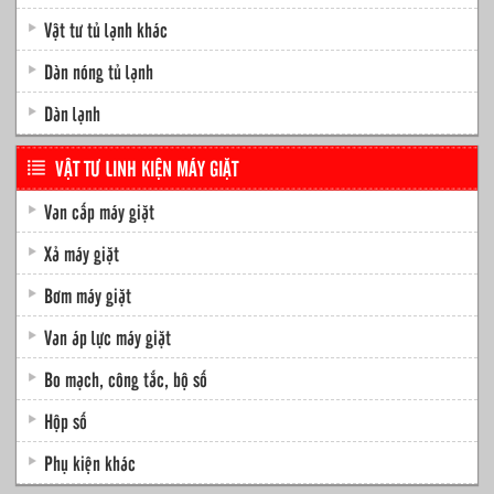
Vật tư tủ lạnh khác
Dàn nóng tủ lạnh
Dàn lạnh
VẬT TƯ LINH KIỆN MÁY GIẶT
Van cấp máy giặt
Xả máy giặt
Bơm máy giặt
Van áp lực máy giặt
Bo mạch, công tắc, bộ số
Hộp số
Phụ kiện khác