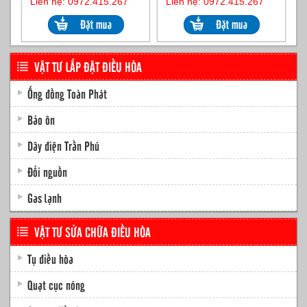
Liên hệ: 0972.415.267
Liên hệ: 0972.415.267
VẬT TƯ LẮP ĐẶT ĐIỀU HÒA
Ống đồng Toàn Phát
Bảo ôn
Dây điện Trần Phú
Đổi nguồn
Gas lạnh
VẬT TƯ SỬA CHỮA ĐIỀU HÒA
Tụ điều hòa
Quạt cục nóng