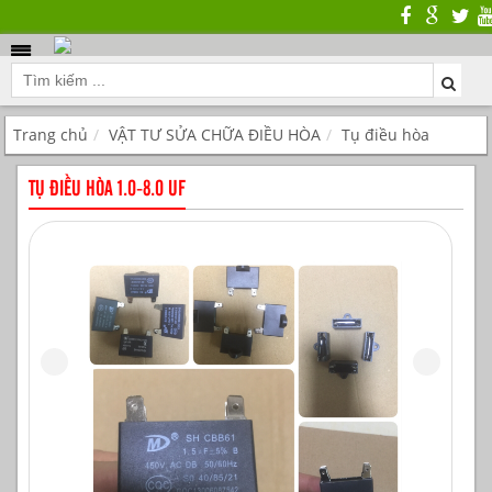
Trang chủ
VẬT TƯ SỬA CHỮA ĐIỀU HÒA
Tụ điều hòa
TỤ ĐIỀU HÒA 1.0-8.0 UF