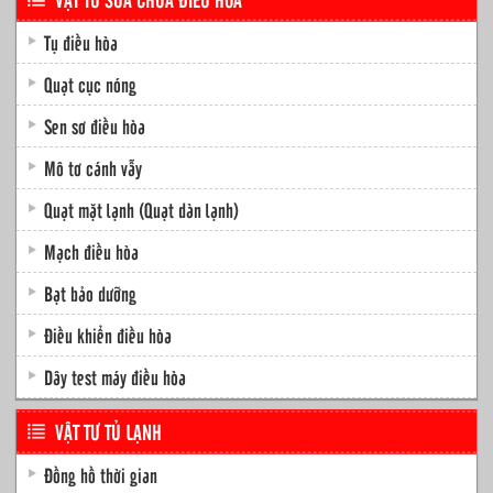
Tụ điều hòa
Quạt cục nóng
Sen sơ điều hòa
Mô tơ cánh vẫy
Quạt mặt lạnh (Quạt dàn lạnh)
Mạch điều hòa
Bạt bảo dưỡng
Điều khiển điều hòa
Dây test máy điều hòa
VẬT TƯ TỦ LẠNH
Đồng hồ thời gian