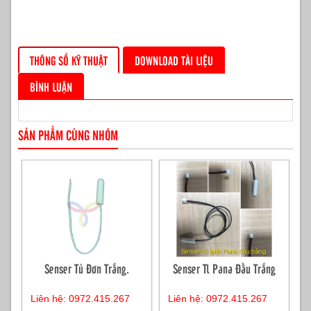
THÔNG SỐ KỸ THUẬT
DOWNLOAD TÀI LIỆU
BÌNH LUẬN
SẢN PHẨM CÙNG NHÓM
Senser Tủ Đơn Trắng.
Senser Tl Pana Đầu Trắng
Liên hệ: 0972.415.267
Liên hệ: 0972.415.267