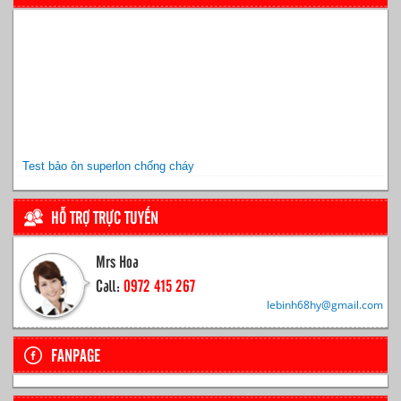
Test bảo ôn superlon chống cháy
HỖ TRỢ TRỰC TUYẾN
Mrs Hoa
Call:
0972 415 267
lebinh68hy@gmail.com
FANPAGE