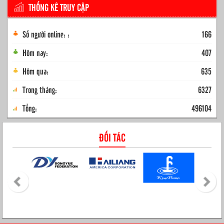
THỐNG KÊ TRUY CẬP
Số người online: :
166
Hôm nay:
407
Hôm qua:
635
Trong tháng:
6327
Tổng:
496104
ĐỐI TÁC