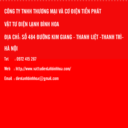
CÔNG TY TNHH THƯƠNG MẠI VÀ CƠ ĐIỆN TIẾN PHÁT
VẬT TƯ ĐIỆN LẠNH BÌNH HOA
ĐỊA CHỈ: SỐ 484 ĐƯỜNG KIM GIANG - THANH LIỆT -THANH TRÌ-
HÀ NỘI
Tel : 0972 415 267
Web : http://www.vattudienlahbinhhoa.com/
Email : dienlanhbinhhoa@gmail.com