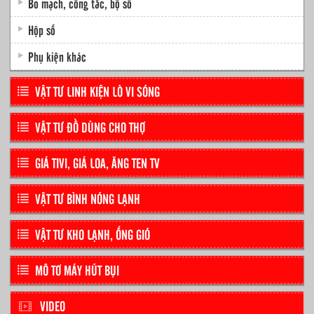
Bo mạch, công tắc, bộ số
Hộp số
Phụ kiện khác
VẬT TƯ LINH KIỆN LÒ VI SÓNG
VẬT TƯ ĐỒ DÙNG CHO THỢ
GIÁ TIVI, GIÁ LOA, ĂNG TEN TV
VẬT TƯ BÌNH NÓNG LẠNH
VẬT TƯ KHO LẠNH, ỐNG GIÓ
MÔ TƠ MÁY HÚT BỤI
VIDEO