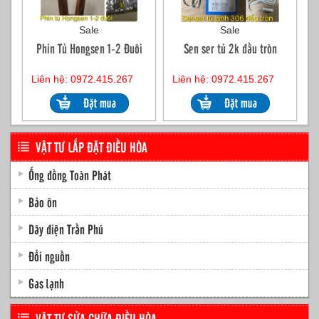
Sale
Sale
Phin Tủ Hongsen 1-2 Đuôi
Sen ser tủ 2k đầu tròn
Liên hệ: 0972.415.267
Liên hệ: 0972.415.267
VẬT TƯ LẮP ĐẶT ĐIỀU HÒA
Ống đồng Toàn Phát
Bảo ôn
Dây điện Trần Phú
Đổi nguồn
Gas lạnh
VẬT TƯ SỬA CHỮA ĐIỀU HÒA