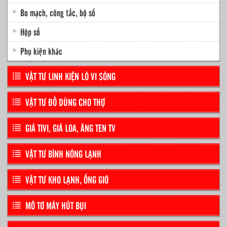
Bo mạch, công tắc, bộ số
Hộp số
Phụ kiện khác
VẬT TƯ LINH KIỆN LÒ VI SÓNG
VẬT TƯ ĐỒ DÙNG CHO THỢ
GIÁ TIVI, GIÁ LOA, ĂNG TEN TV
VẬT TƯ BÌNH NÓNG LẠNH
VẬT TƯ KHO LẠNH, ỐNG GIÓ
MÔ TƠ MÁY HÚT BỤI