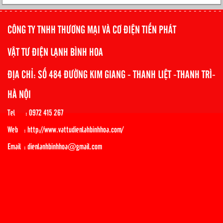
CÔNG TY TNHH THƯƠNG MẠI VÀ CƠ ĐIỆN TIẾN PHÁT
VẬT TƯ ĐIỆN LẠNH BÌNH HOA
ĐỊA CHỈ: SỐ 484 ĐƯỜNG KIM GIANG - THANH LIỆT -THANH TRÌ-
HÀ NỘI
Tel : 0972 415 267
Web : http://www.vattudienlahbinhhoa.com/
Email : dienlanhbinhhoa@gmail.com