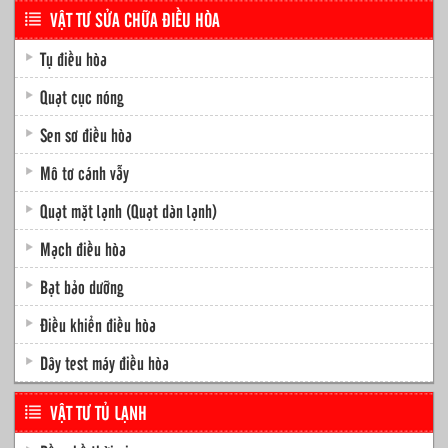
VẬT TƯ SỬA CHỮA ĐIỀU HÒA
Tụ điều hòa
Quạt cục nóng
Sen sơ điều hòa
Mô tơ cánh vẫy
Quạt mặt lạnh (Quạt dàn lạnh)
Mạch điều hòa
Bạt bảo dưỡng
Điều khiển điều hòa
Dây test máy điều hòa
VẬT TƯ TỦ LẠNH