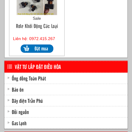
Sale
Rơle Khởi Động Các Loại
Liên hệ: 0972.415.267
VẬT TƯ LẮP ĐẶT ĐIỀU HÒA
Ống đồng Toàn Phát
Bảo ôn
Dây điện Trần Phú
Đổi nguồn
Gas lạnh