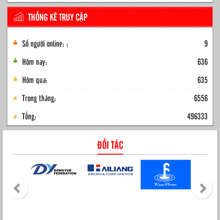
THỐNG KÊ TRUY CẬP
Số người online: :
9
Hôm nay:
636
Hôm qua:
635
Trong tháng:
6556
Tổng:
496333
ĐỐI TÁC