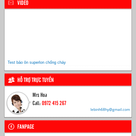
VIDEO
Test bảo ôn superlon chống cháy
HỖ TRỢ TRỰC TUYẾN
Mrs Hoa
Call:
0972 415 267
lebinh68hy@gmail.com
FANPAGE