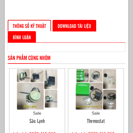
THÔNG SỐ KỸ THUẬT
DOWNLOAD TÀI LIỆU
BÌNH LUẬN
SẢN PHẨM CÙNG NHÓM
Sale
Sale
Sâu Lạnh
Themostat