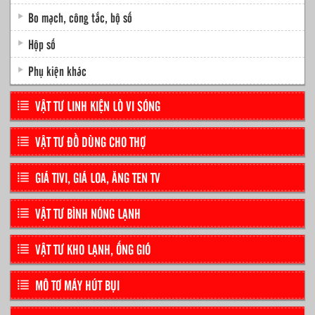
Bo mạch, công tắc, bộ số
Hộp số
Phụ kiện khác
VẬT TƯ LINH KIỆN LÒ VI SÓNG
VẬT TƯ ĐỒ DÙNG CHO THỢ
GIÁ TIVI, GIÁ LOA, ĂNG TEN TV
VẬT TƯ BÌNH NÓNG LẠNH
VẬT TƯ KHO LẠNH, ỐNG GIÓ
MÔ TƠ MÁY HÚT BỤI