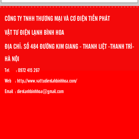
CÔNG TY TNHH THƯƠNG MẠI VÀ CƠ ĐIỆN TIẾN PHÁT
VẬT TƯ ĐIỆN LẠNH BÌNH HOA
ĐỊA CHỈ: SỐ 484 ĐƯỜNG KIM GIANG - THANH LIỆT -THANH TRÌ-
HÀ NỘI
Tel : 0972 415 267
Web : http://www.vattudienlahbinhhoa.com/
Email : dienlanhbinhhoa@gmail.com