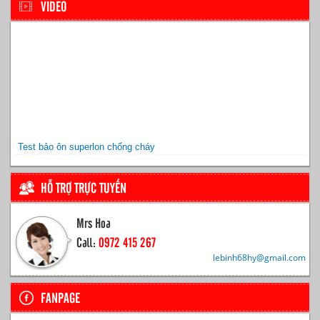
VIDEO
Test bảo ôn superlon chống cháy
HỖ TRỢ TRỰC TUYẾN
Mrs Hoa
Call:
0972 415 267
lebinh68hy@gmail.com
FANPAGE