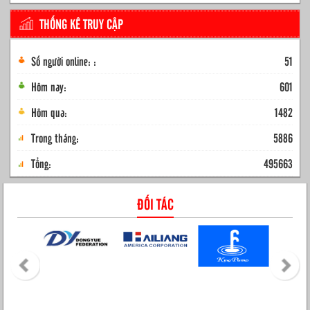
THỐNG KÊ TRUY CẬP
Số người online: :
51
Hôm nay:
601
Hôm qua:
1482
Trong tháng:
5886
Tổng:
495663
ĐỐI TÁC