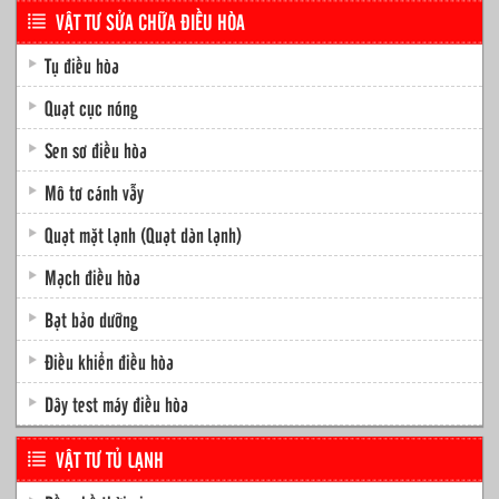
VẬT TƯ SỬA CHỮA ĐIỀU HÒA
Tụ điều hòa
Quạt cục nóng
Sen sơ điều hòa
Mô tơ cánh vẫy
Quạt mặt lạnh (Quạt dàn lạnh)
Mạch điều hòa
Bạt bảo dưỡng
Điều khiển điều hòa
Dây test máy điều hòa
VẬT TƯ TỦ LẠNH