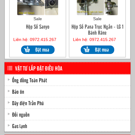
Sale
Sale
Hộp Số Sanyo
Hộp Số Pana Trục Ngắn - LG 1
Bánh Răng
Liên hệ: 0972.415.267
Liên hệ: 0972.415.267
VẬT TƯ LẮP ĐẶT ĐIỀU HÒA
Ống đồng Toàn Phát
Bảo ôn
Dây điện Trần Phú
Đổi nguồn
Gas lạnh