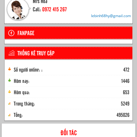
Mrs Hoa
Call:
0972 415 267
lebinh68hy@gmail.com
FANPAGE
THỐNG KÊ TRUY CẬP
Số người online: :
472
Hôm nay:
1446
Hôm qua:
653
Trong tháng:
5249
Tổng:
495026
ĐỐI TÁC