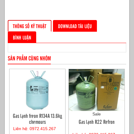
THÔNG SỐ KỸ THUẬT
DOWNLOAD TÀI LIỆU
BÌNH LUẬN
SẢN PHẨM CÙNG NHÓM
Sale
Gas lạnh freon R134A 13.6kg
chemours
Gas lạnh R22 Refron
Liên hệ: 0972.415.267