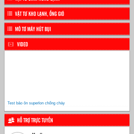
VẬT TƯ KHO LẠNH, ỐNG GIÓ
MÔ TƠ MÁY HÚT BỤI
VIDEO
Test bảo ôn superlon chống cháy
HỖ TRỢ TRỰC TUYẾN