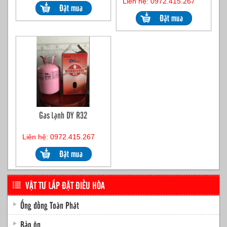
Liên hệ: 0972.415.267
Gas lạnh DY R32
Liên hệ: 0972.415.267
VẬT TƯ LẮP ĐẶT ĐIỀU HÒA
Ống đồng Toàn Phát
Bảo ôn