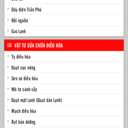
Dây điện Trần Phú
Đổi nguồn
Gas lạnh
VẬT TƯ SỬA CHỮA ĐIỀU HÒA
Tụ điều hòa
Quạt cục nóng
Sen sơ điều hòa
Mô tơ cánh vẫy
Quạt mặt lạnh (Quạt dàn lạnh)
Mạch điều hòa
Bạt bảo dưỡng