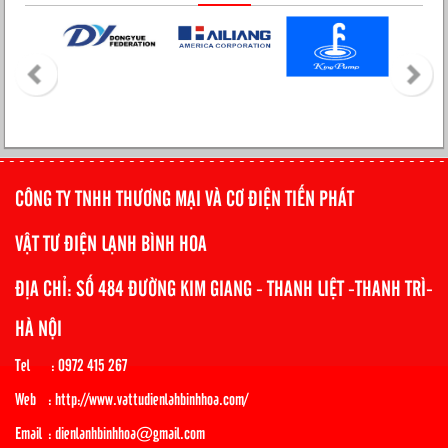
CÔNG TY TNHH THƯƠNG MẠI VÀ CƠ ĐIỆN TIẾN PHÁT
VẬT TƯ ĐIỆN LẠNH BÌNH HOA
ĐỊA CHỈ: SỐ 484 ĐƯỜNG KIM GIANG - THANH LIỆT -THANH TRÌ-
HÀ NỘI
Tel : 0972 415 267
Web : http://www.vattudienlahbinhhoa.com/
Email : dienlanhbinhhoa@gmail.com