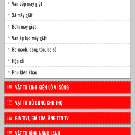
Van cấp máy giặt
Xả máy giặt
Bơm máy giặt
Van áp lực máy giặt
Bo mạch, công tắc, bộ số
Hộp số
Phụ kiện khác
VẬT TƯ LINH KIỆN LÒ VI SÓNG
VẬT TƯ ĐỒ DÙNG CHO THỢ
GIÁ TIVI, GIÁ LOA, ĂNG TEN TV
VẬT TƯ BÌNH NÓNG LẠNH