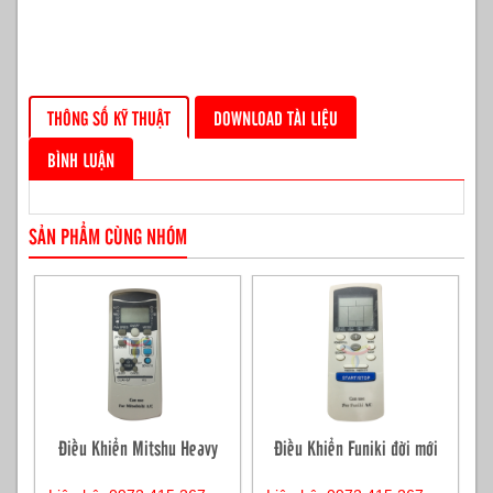
THÔNG SỐ KỸ THUẬT
DOWNLOAD TÀI LIỆU
BÌNH LUẬN
SẢN PHẨM CÙNG NHÓM
Điều Khiển Mitshu Heavy
Điều Khiển Funiki đời mới