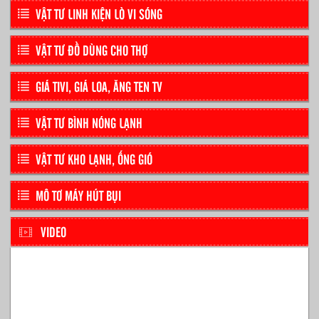
VẬT TƯ LINH KIỆN LÒ VI SÓNG
VẬT TƯ ĐỒ DÙNG CHO THỢ
GIÁ TIVI, GIÁ LOA, ĂNG TEN TV
VẬT TƯ BÌNH NÓNG LẠNH
VẬT TƯ KHO LẠNH, ỐNG GIÓ
MÔ TƠ MÁY HÚT BỤI
VIDEO