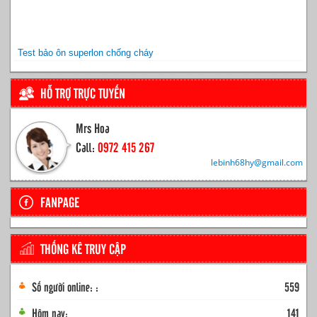
Test bảo ôn superlon chống cháy
HỖ TRỢ TRỰC TUYẾN
Mrs Hoa
Call:
0972 415 267
lebinh68hy@gmail.com
FANPAGE
THỐNG KÊ TRUY CẬP
Số người online: :
559
Hôm nay:
141