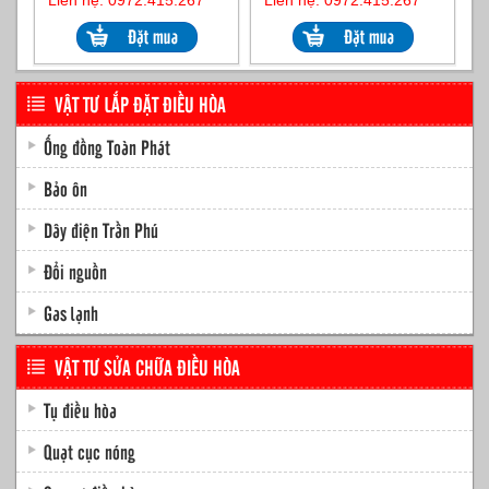
Liên hệ: 0972.415.267
Liên hệ: 0972.415.267
VẬT TƯ LẮP ĐẶT ĐIỀU HÒA
Ống đồng Toàn Phát
Bảo ôn
Dây điện Trần Phú
Đổi nguồn
Gas lạnh
VẬT TƯ SỬA CHỮA ĐIỀU HÒA
Tụ điều hòa
Quạt cục nóng