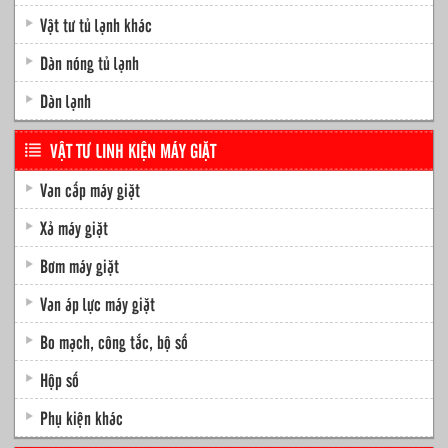
Vật tư tủ lạnh khác
Dàn nóng tủ lạnh
Dàn lạnh
VẬT TƯ LINH KIỆN MÁY GIẶT
Van cấp máy giặt
Xả máy giặt
Bơm máy giặt
Van áp lực máy giặt
Bo mạch, công tắc, bộ số
Hộp số
Phụ kiện khác