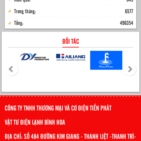
Trong tháng:
6577
Tổng:
496354
ĐỐI TÁC
CÔNG TY TNHH THƯƠNG MẠI VÀ CƠ ĐIỆN TIẾN PHÁT
VẬT TƯ ĐIỆN LẠNH BÌNH HOA
ĐỊA CHỈ: SỐ 484 ĐƯỜNG KIM GIANG - THANH LIỆT -THANH TRÌ-