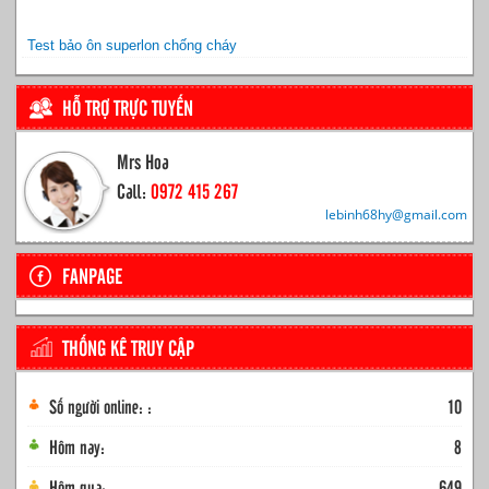
Test bảo ôn superlon chống cháy
HỖ TRỢ TRỰC TUYẾN
Mrs Hoa
Call:
0972 415 267
lebinh68hy@gmail.com
FANPAGE
THỐNG KÊ TRUY CẬP
Số người online: :
10
Hôm nay:
8
Hôm qua:
649