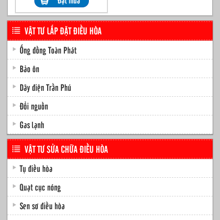
VẬT TƯ LẮP ĐẶT ĐIỀU HÒA
Ống đồng Toàn Phát
Bảo ôn
Dây điện Trần Phú
Đổi nguồn
Gas lạnh
VẬT TƯ SỬA CHỮA ĐIỀU HÒA
Tụ điều hòa
Quạt cục nóng
Sen sơ điều hòa