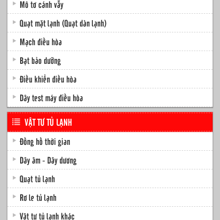
Mô tơ cánh vẫy
Quạt mặt lạnh (Quạt dàn lạnh)
Mạch điều hòa
Bạt bảo dưỡng
Điều khiển điều hòa
Dây test máy điều hòa
VẬT TƯ TỦ LẠNH
Đồng hồ thời gian
Dây âm - Dây dương
Quạt tủ lạnh
Rơ le tủ lạnh
Vật tư tủ lạnh khác