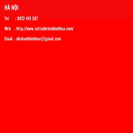
HÀ NỘI
Tel : 0972 415 267
Web : http://www.vattudienlahbinhhoa.com/
Email : dienlanhbinhhoa@gmail.com