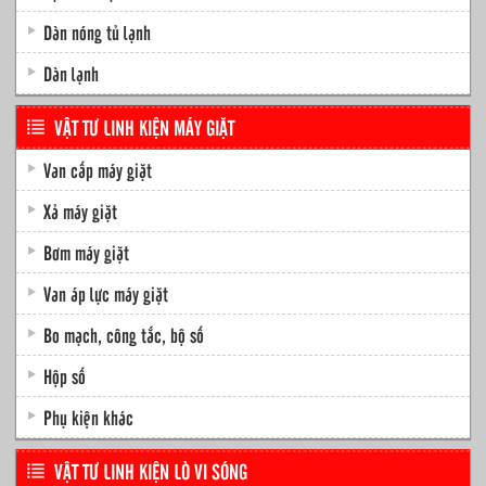
Dàn nóng tủ lạnh
Dàn lạnh
VẬT TƯ LINH KIỆN MÁY GIẶT
Van cấp máy giặt
Xả máy giặt
Bơm máy giặt
Van áp lực máy giặt
Bo mạch, công tắc, bộ số
Hộp số
Phụ kiện khác
VẬT TƯ LINH KIỆN LÒ VI SÓNG