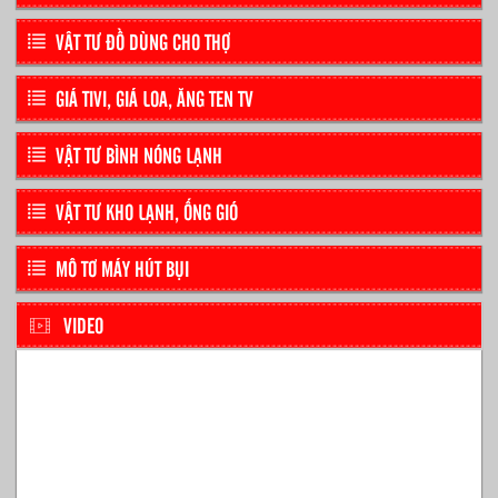
VẬT TƯ ĐỒ DÙNG CHO THỢ
GIÁ TIVI, GIÁ LOA, ĂNG TEN TV
VẬT TƯ BÌNH NÓNG LẠNH
VẬT TƯ KHO LẠNH, ỐNG GIÓ
MÔ TƠ MÁY HÚT BỤI
VIDEO