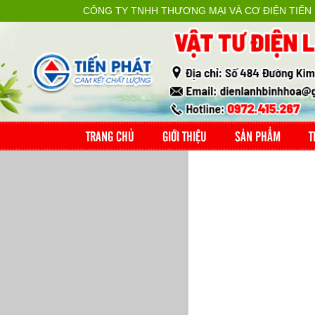
CÔNG TY TNHH THƯƠNG MẠI VÀ CƠ ĐIỆN TIẾN
TRANG CHỦ
GIỚI THIỆU
SẢN PHẨM
T